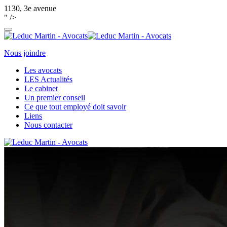
1130, 3e avenue
" />
Nous joindre
Les avocats
LES Actualités
Le cabinet
Un premier conseil
Ce que tout employé doit savoir
Liens
Nous contacter