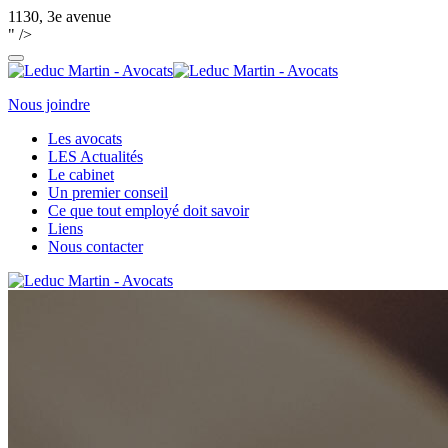
1130, 3e avenue
" />
Nous joindre
Les avocats
LES Actualités
Le cabinet
Un premier conseil
Ce que tout employé doit savoir
Liens
Nous contacter